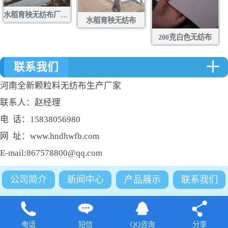
水稻育秧无纺布厂家定做批发
水稻育秧无纺布
200克白色无纺布
联系我们
河南全新颗粒料无纺布生产厂家
联系人：赵经理
电 话：15838056980
网 址：www.hndhwfb.com
E-mail:867578800@qq.com
公司简介
新闻中心
产品展示
联系我们
电话
短信
QQ咨询
分享