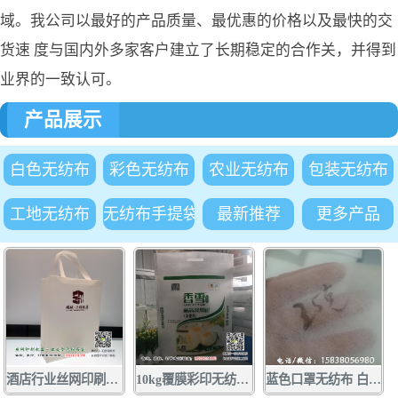
域。我公司以最好的产品质量、最优惠的价格以及最快的交
货速 度与国内外多家客户建立了长期稳定的合作关，并得到
业界的一致认可。
产品展示
白色无纺布
彩色无纺布
农业无纺布
包装无纺布
工地无纺布
无纺布手提袋
最新推荐
更多产品
酒店行业丝网印刷手提袋广告订做 1000条起量 质优价廉 酒店行业
10kg覆膜彩印无纺布面粉袋批发定做 厂家供应无纺布面粉袋小包装袋
蓝色口罩无纺布 白色口罩无纺布厂家大量现货供应