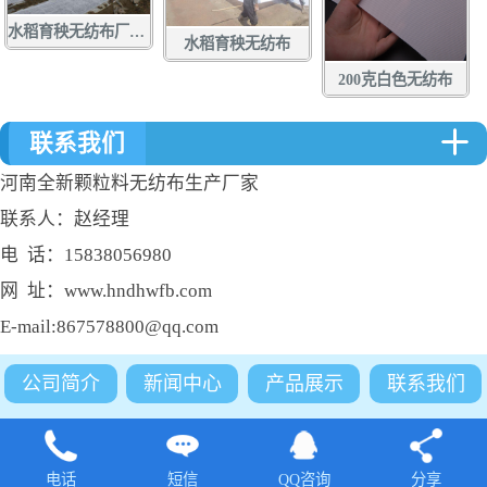
水稻育秧无纺布厂家定做批发
水稻育秧无纺布
200克白色无纺布
联系我们
河南全新颗粒料无纺布生产厂家
联系人：赵经理
电 话：15838056980
网 址：www.hndhwfb.com
E-mail:867578800@qq.com
公司简介
新闻中心
产品展示
联系我们
电话
短信
QQ咨询
分享