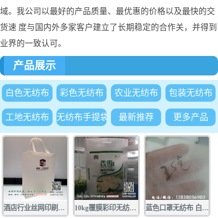
域。我公司以最好的产品质量、最优惠的价格以及最快的交
货速 度与国内外多家客户建立了长期稳定的合作关，并得到
业界的一致认可。
产品展示
白色无纺布
彩色无纺布
农业无纺布
包装无纺布
工地无纺布
无纺布手提袋
最新推荐
更多产品
酒店行业丝网印刷手提袋广告订做 1000条起量 质优价廉 酒店行业
10kg覆膜彩印无纺布面粉袋批发定做 厂家供应无纺布面粉袋小包装袋
蓝色口罩无纺布 白色口罩无纺布厂家大量现货供应