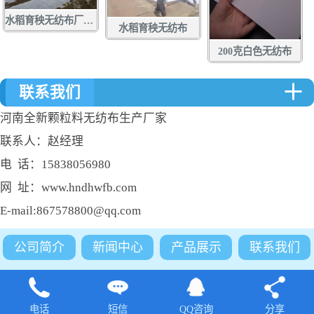
水稻育秧无纺布厂家定做批发
水稻育秧无纺布
200克白色无纺布
联系我们
河南全新颗粒料无纺布生产厂家
联系人：赵经理
电 话：15838056980
网 址：www.hndhwfb.com
E-mail:867578800@qq.com
公司简介
新闻中心
产品展示
联系我们
电话
短信
QQ咨询
分享