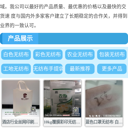
域。我公司以最好的产品质量、最优惠的价格以及最快的交
货速 度与国内外多家客户建立了长期稳定的合作关，并得到
业界的一致认可。
产品展示
白色无纺布
彩色无纺布
农业无纺布
包装无纺布
工地无纺布
无纺布手提袋
最新推荐
更多产品
酒店行业丝网印刷手提袋广告订做 1000条起量 质优价廉 酒店行业
10kg覆膜彩印无纺布面粉袋批发定做 厂家供应无纺布面粉袋小包装袋
蓝色口罩无纺布 白色口罩无纺布厂家大量现货供应