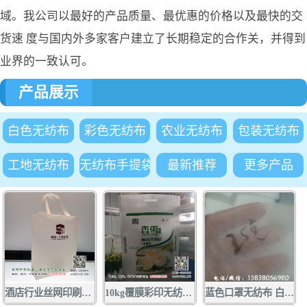
域。我公司以最好的产品质量、最优惠的价格以及最快的交
货速 度与国内外多家客户建立了长期稳定的合作关，并得到
业界的一致认可。
产品展示
白色无纺布
彩色无纺布
农业无纺布
包装无纺布
工地无纺布
无纺布手提袋
最新推荐
更多产品
酒店行业丝网印刷手提袋广告订做 1000条起量 质优价廉 酒店行业
10kg覆膜彩印无纺布面粉袋批发定做 厂家供应无纺布面粉袋小包装袋
蓝色口罩无纺布 白色口罩无纺布厂家大量现货供应