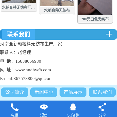
水稻育秧无纺布厂家定做批发
水稻育秧无纺布
200克白色无纺布
联系我们
河南全新颗粒料无纺布生产厂家
联系人：赵经理
电 话：15838056980
网 址：www.hndhwfb.com
E-mail:867578800@qq.com
公司简介
新闻中心
产品展示
联系我们
电话
短信
QQ咨询
分享