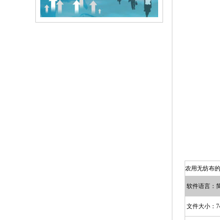
农用无纺布
软件语言：
文件大小：7