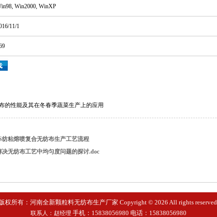
8, Win2000, WinXP
6/11/1
9
布的性能及其在冬春季蔬菜生产上的应用
MS纺粘熔喷复合无纺布生产工艺流程
解决无纺布工艺中均匀度问题的探讨.doc
版权所有：河南全新颗粒料无纺布生产厂家 Copyright © 2026 All rights reserved
手机：15838056980
电话：
15838056980
联系人：赵经理