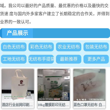
域。我公司以最好的产品质量、最优惠的价格以及最快的交
货速 度与国内外多家客户建立了长期稳定的合作关，并得到
业界的一致认可。
产品展示
白色无纺布
彩色无纺布
农业无纺布
包装无纺布
工地无纺布
无纺布手提袋
最新推荐
更多产品
酒店行业丝网印刷手提袋广告订做 1000条起量 质优价廉 酒店行业
10kg覆膜彩印无纺布面粉袋批发定做 厂家供应无纺布面粉袋小包装袋
蓝色口罩无纺布 白色口罩无纺布厂家大量现货供应