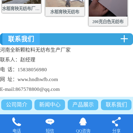
水稻育秧无纺布厂家定做批发
水稻育秧无纺布
200克白色无纺布
联系我们
河南全新颗粒料无纺布生产厂家
联系人：赵经理
电 话：15838056980
网 址：www.hndhwfb.com
E-mail:867578800@qq.com
公司简介
新闻中心
产品展示
联系我们
电话
短信
QQ咨询
分享