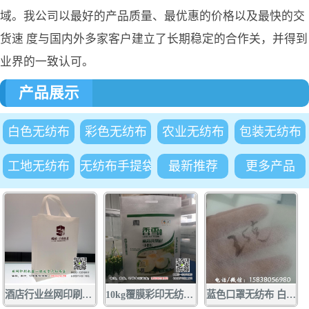
域。我公司以最好的产品质量、最优惠的价格以及最快的交
货速 度与国内外多家客户建立了长期稳定的合作关，并得到
业界的一致认可。
产品展示
白色无纺布
彩色无纺布
农业无纺布
包装无纺布
工地无纺布
无纺布手提袋
最新推荐
更多产品
酒店行业丝网印刷手提袋广告订做 1000条起量 质优价廉 酒店行业
10kg覆膜彩印无纺布面粉袋批发定做 厂家供应无纺布面粉袋小包装袋
蓝色口罩无纺布 白色口罩无纺布厂家大量现货供应