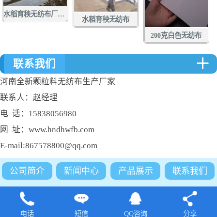
水稻育秧无纺布厂家定做批发
水稻育秧无纺布
200克白色无纺布
联系我们
河南全新颗粒料无纺布生产厂家
联系人：赵经理
电 话：15838056980
网 址：www.hndhwfb.com
E-mail:867578800@qq.com
公司简介
新闻中心
产品展示
联系我们
电话
短信
QQ咨询
分享