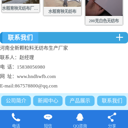
水稻育秧无纺布厂家定做批发
水稻育秧无纺布
200克白色无纺布
联系我们
河南全新颗粒料无纺布生产厂家
联系人：赵经理
电 话：15838056980
网 址：www.hndhwfb.com
E-mail:867578800@qq.com
公司简介
新闻中心
产品展示
联系我们
电话
短信
QQ咨询
分享