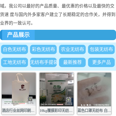
域。我公司以最好的产品质量、最优惠的价格以及最快的交
货速 度与国内外多家客户建立了长期稳定的合作关，并得到
业界的一致认可。
产品展示
白色无纺布
彩色无纺布
农业无纺布
包装无纺布
工地无纺布
无纺布手提袋
最新推荐
更多产品
酒店行业丝网印刷手提袋广告订做 1000条起量 质优价廉 酒店行业
10kg覆膜彩印无纺布面粉袋批发定做 厂家供应无纺布面粉袋小包装袋
蓝色口罩无纺布 白色口罩无纺布厂家大量现货供应